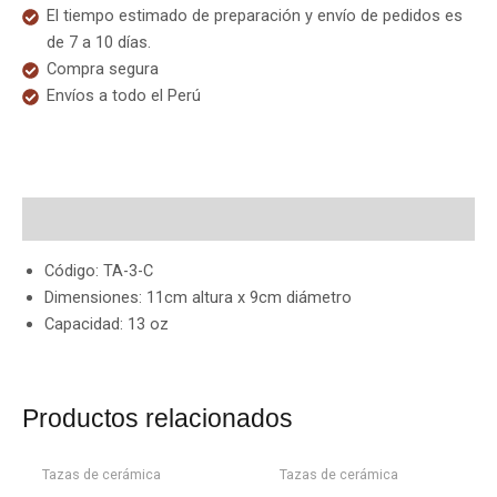
El tiempo estimado de preparación y envío de pedidos es
de 7 a 10 días.
Compra segura
Envíos a todo el Perú
Descripción
Código: TA-3-C
Dimensiones: 11cm altura x 9cm diámetro
Capacidad: 13 oz
AGOTADO
AGOTADO
Productos relacionados
Tazas de cerámica
Tazas de cerámica