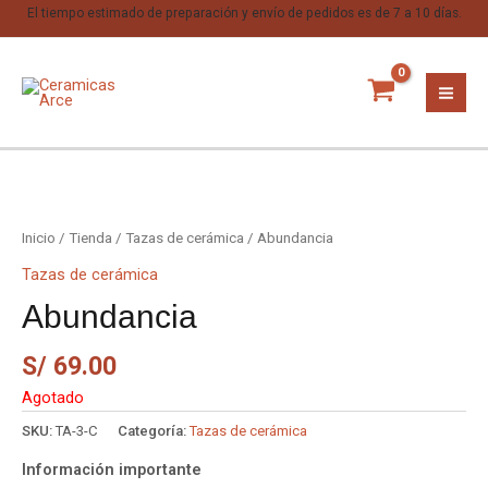
El tiempo estimado de preparación y envío de pedidos es de 7 a 10 días.
Inicio
/
Tienda
/
Tazas de cerámica
/ Abundancia
Tazas de cerámica
Abundancia
S/
69.00
Agotado
SKU:
TA-3-C
Categoría:
Tazas de cerámica
Información importante