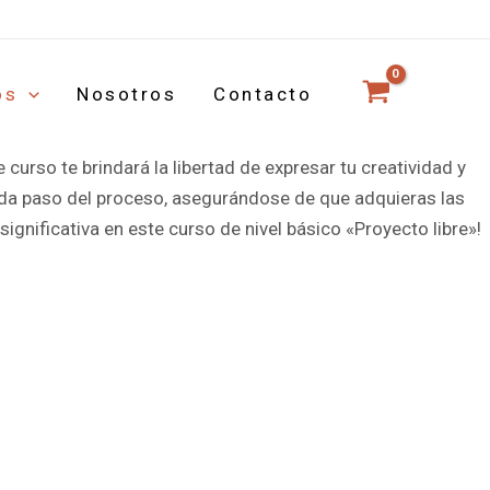
os
Nosotros
Contacto
ño o mediano, con una longitud máxima de 10 cm. Aprenderás
curso te brindará la libertad de expresar tu creatividad y
cada paso del proceso, asegurándose de que adquieras las
significativa en este curso de nivel básico «Proyecto libre»!