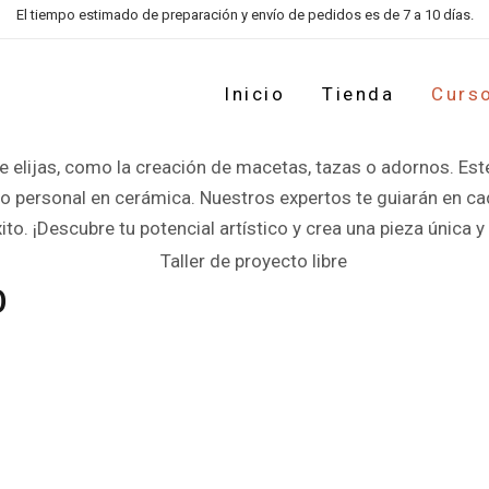
 libre
El tiempo estimado de preparación y envío de pedidos es de 7 a 10 días.
Inicio
Tienda
Curs
portunidad de realizar un proyecto propio en formato peque
e elijas, como la creación de macetas, tazas o adornos. Este 
ecto personal en cerámica. Nuestros expertos te guiarán en 
to. ¡Descubre tu potencial artístico y crea una pieza única y 
o