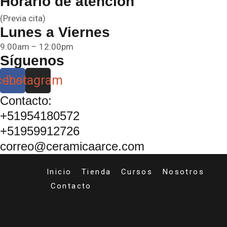
Horario de atención
(Previa cita)
Lunes a Viernes
9:00am – 12:00pm
Síguenos
cebook
Instagram
Contacto:
+51954180572
+51959912726
correo@ceramicaarce.com
Inicio
Tienda
Cursos
Nosotros
Contacto