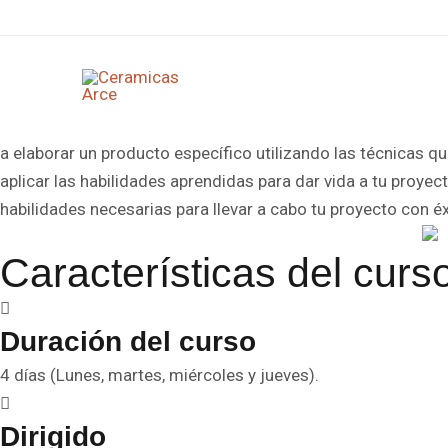
Curso proyecto
Ir
al
contenido
Descripción del curso
En el curso «Proyecto libre» de nivel básico, tendrás la o
a elaborar un producto específico utilizando las técnicas qu
aplicar las habilidades aprendidas para dar vida a tu proy
habilidades necesarias para llevar a cabo tu proyecto con éxi
Características del curs
Duración del curso
4 días (Lunes, martes, miércoles y jueves).
Dirigido